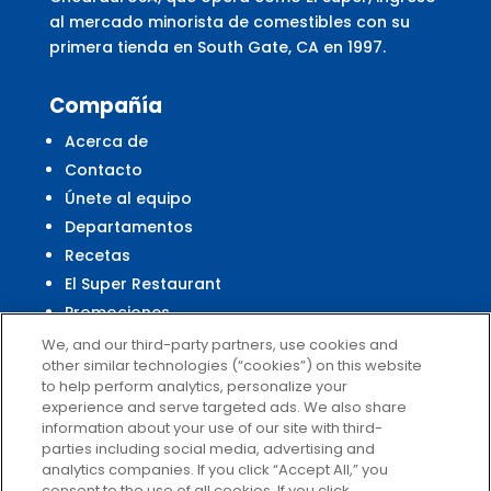
al mercado minorista de comestibles con su
primera tienda en South Gate, CA en 1997.
Compañía
Acerca de
Contacto
Únete al equipo
Departamentos
Recetas
El Super Restaurant
Promociones
Centro Financiero El Super
We, and our third-party partners, use cookies and
other similar technologies (“cookies”) on this website
to help perform analytics, personalize your
experience and serve targeted ads. We also share
Servicio al Cliente
information about your use of our site with third-
parties including social media, advertising and
Ayuda
analytics companies. If you click “Accept All,” you
Políticas de privacidad
consent to the use of all cookies. If you click