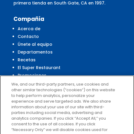
primera tienda en South Gate, CA en 1997.
Compañía
Acerca de
Contacto
Únete al equipo
Departamentos
Recetas
El Super Restaurant
Promociones
Centro Financiero El Super
We, and our third-party partners, use cookies and
other similar technologies (“cookies”) on this website
to help perform analytics, personalize your
experience and serve targeted ads. We also share
Servicio al Cliente
information about your use of our site with third-
parties including social media, advertising and
Ayuda
analytics companies. If you click “Accept All,” you
Políticas de privacidad
consent to the use of all cookies. If you click
Términos de uso
“Necessary Only” we will disable cookies used for