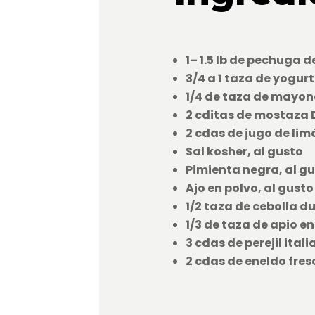
1– 1.5 lb de pechuga 
3/4 a 1 taza de yogur
1/4 de taza de mayo
2 cditas de mostaza 
2 cdas de jugo de lim
Sal kosher, al gusto
Pimienta negra, al g
Ajo en polvo, al gusto
1/2 taza de cebolla d
1/3 de taza de apio e
3 cdas de perejil ital
2 cdas de eneldo fre