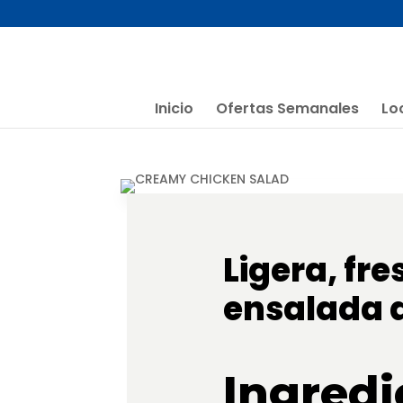
Skip
to
content
Inicio
Ofertas Semanales
Lo
Ligera, fr
ensalada d
Ingredi