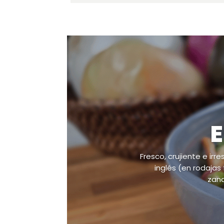
E
Fresco, crujiente e ir
inglés (en rodaja
zana