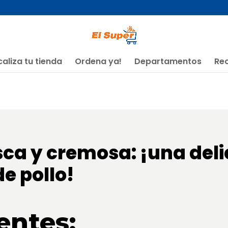
caliza tu tienda
Ordena ya!
Departamentos
Re
esca y cremosa: ¡una deli
e pollo!
entes: