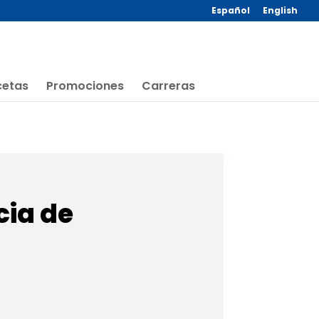
Español
English
cetas
Promociones
Carreras
cia de