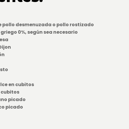
de pollo desmenuzada o pollo rostizado
t griego 0%, según sea necesario
nesa
Dijon
ón
usto
ulce en cubitos
n cubitos
iano picado
sco picado