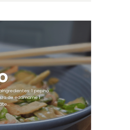
O
aIngredientes: 1 pepino
 taza de edamame 1
te...