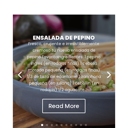
ENSALADA DE PEPINO
Fresco, crujiente e irresistiblemente
cremoso tu nueva ensalada de
pepino favoritaIngredientes: 1 pepino
inglés (en rodajas finas) 1 cebolla
morada pequeña (en rodajas finas)
1/3 de taza de edamame 1 zanahoria
pequeña (en juliana) 1 cebollín (en
rodajas) 1/2 aguacate...
Read More