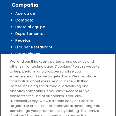
Compañía
Acerca de
Contacto
Únete al equipo
Departamentos
Recetas
El Super Restaurant
Promociones
Centro Financiero El Super
We, and our third-party partners, use cookies and
other similar technologies (“cookies”) on this website
to help perform analytics, personalize your
experience and serve targeted ads. We also share
Servicio al Cliente
information about your use of our site with third-
parties including social media, advertising and
Ayuda
analytics companies. If you click “Accept All,” you
Políticas de privacidad
consent to the use of all cookies. If you click
Términos de uso
“Necessary Only” we will disable cookies used for
targeted or cross-context behavioral advertising. You
El Super Survey
can change your preferences by clicking “Customize
Customize Cookies
Cookies.” By using our website, you agree to our