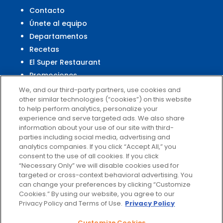
Contacto
Únete al equipo
Departamentos
Recetas
El Super Restaurant
Promociones
Centro Financiero El Super
We, and our third-party partners, use cookies and
other similar technologies (“cookies”) on this website
to help perform analytics, personalize your
experience and serve targeted ads. We also share
Servicio al Cliente
information about your use of our site with third-
parties including social media, advertising and
Ayuda
analytics companies. If you click “Accept All,” you
Políticas de privacidad
consent to the use of all cookies. If you click
Términos de uso
“Necessary Only” we will disable cookies used for
targeted or cross-context behavioral advertising. You
El Super Survey
can change your preferences by clicking “Customize
Customize Cookies
Cookies.” By using our website, you agree to our
No vender mis datos
Privacy Policy and Terms of Use.
Privacy Policy
Customize Cookies