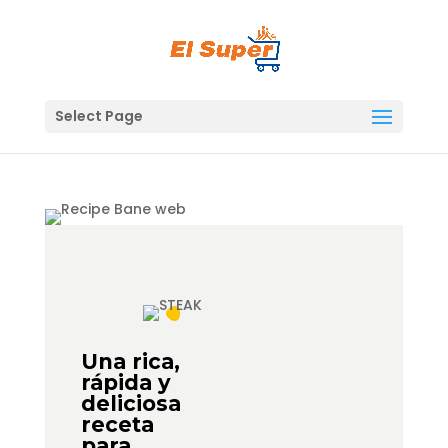
Skip
to
content
Select Page
Una rica,
rápida y
deliciosa
receta
para