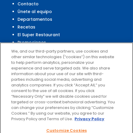
Contacto
Únete al equipo
Departamentos
Recetas
El Super Restaurant
Promociones
Centro Financiero El Super
We, and our third-party partners, use cookies and
other similar technologies (“cookies”) on this website
to help perform analytics, personalize your
experience and serve targeted ads. We also share
Servicio al Cliente
information about your use of our site with third-
parties including social media, advertising and
Ayuda
analytics companies. If you click “Accept All,” you
Políticas de privacidad
consent to the use of all cookies. If you click
Términos de uso
“Necessary Only” we will disable cookies used for
targeted or cross-context behavioral advertising. You
El Super Survey
can change your preferences by clicking “Customize
Customize Cookies
Cookies.” By using our website, you agree to our
No vender mis datos
Privacy Policy and Terms of Use.
Privacy Policy
Customize Cookies