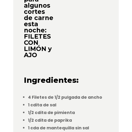
algunos
cortes
de carne
esta
noche:
FILETES
CON
LIMÓN y
AJO
Ingredientes:
4 Filetes de 1/2 pulgada de ancho
1 cdita de sal
1/2 cdita de pimienta
1/2 cdita de paprika
1 cda de mantequilla sin sal