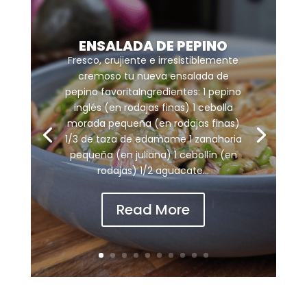
ENSALADA DE PEPINO
Fresco, crujiente e irresistiblemente
cremoso tu nueva ensalada de
pepino favoritaIngredientes: 1 pepino
inglés (en rodajas finas) 1 cebolla
morada pequeña (en rodajas finas)
1/3 de taza de edamame 1 zanahoria
pequeña (en juliana) 1 cebollín (en
rodajas) 1/2 aguacate...
Read More