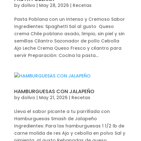
by
dolivo
|
May 28, 2026
|
Recetas
Pasta Poblana con un Intenso y Cremoso Sabor
Ingredientes: Spaghetti Sal al gusto Queso
crema Chile poblano asado, limpio, sin piel y sin
semillas Cilantro Sazonador de pollo Cebolla
Ajo Leche Crema Queso Fresco y cilantro para
servir Preparación: Cocina la pasta...
HAMBURGUESAS CON JALAPEÑO
by
dolivo
|
May 21, 2026
|
Recetas
Lleva el sabor picante a tu parrillada con
Hamburguesas Smash de Jalapeño
Ingredientes: Para las hamburguesas 1 1/2 lb de
carne molida de res Ajo y cebolla en polvo Sal y
pimienta, al gusto Rebanadas de queso