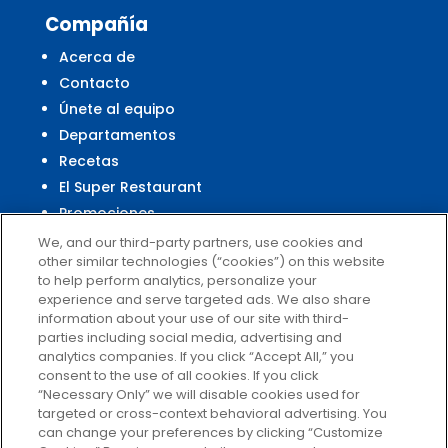
Compañía
Acerca de
Contacto
Únete al equipo
Departamentos
Recetas
El Super Restaurant
Promociones
Centro Financiero El Super
We, and our third-party partners, use cookies and
other similar technologies (“cookies”) on this website
to help perform analytics, personalize your
experience and serve targeted ads. We also share
Servicio al Cliente
information about your use of our site with third-
parties including social media, advertising and
Ayuda
analytics companies. If you click “Accept All,” you
Políticas de privacidad
consent to the use of all cookies. If you click
Términos de uso
“Necessary Only” we will disable cookies used for
targeted or cross-context behavioral advertising. You
El Super Survey
can change your preferences by clicking “Customize
Customize Cookies