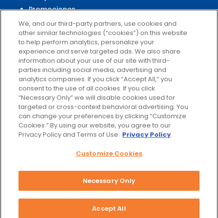
Promociones
Centro Financiero El Super
We, and our third-party partners, use cookies and
other similar technologies (“cookies”) on this website
to help perform analytics, personalize your
experience and serve targeted ads. We also share
Servicio al Cliente
information about your use of our site with third-
parties including social media, advertising and
Ayuda
analytics companies. If you click “Accept All,” you
Políticas de privacidad
consent to the use of all cookies. If you click
Términos de uso
“Necessary Only” we will disable cookies used for
targeted or cross-context behavioral advertising. You
El Super Survey
can change your preferences by clicking “Customize
Customize Cookies
Cookies.” By using our website, you agree to our
No vender mis datos
Privacy Policy and Terms of Use.
Privacy Policy
Customize Cookies
Necessary Only
Facebook
Instagram
Accept All