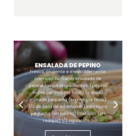
ENSALADA DE PEPINO
Fresco, crujiente e irresistiblemente
cremoso tu nueva ensalada de
pepino favoritaIngredientes: 1 pepino
inglés (en rodajas finas) 1 cebolla
morada pequeña (en rodajas finas)
1/3 de taza de edamame 1 zanahoria
pequeña (en juliana) 1 cebollín (en
rodajas) 1/2 aguacate...