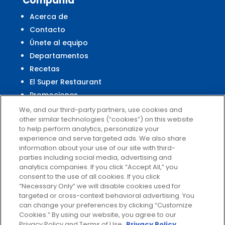
Compañía
Acerca de
Contacto
Únete al equipo
Departamentos
Recetas
El Super Restaurant
Promociones
Centro Financiero El Super
We, and our third-party partners, use cookies and
other similar technologies (“cookies”) on this website
to help perform analytics, personalize your
experience and serve targeted ads. We also share
Servicio al Cliente
information about your use of our site with third-
parties including social media, advertising and
Ayuda
analytics companies. If you click “Accept All,” you
Políticas de privacidad
consent to the use of all cookies. If you click
Términos de uso
“Necessary Only” we will disable cookies used for
targeted or cross-context behavioral advertising. You
El Super Survey
can change your preferences by clicking “Customize
Customize Cookies
Cookies.” By using our website, you agree to our
No vender mis datos
Privacy Policy and Terms of Use.
Privacy Policy