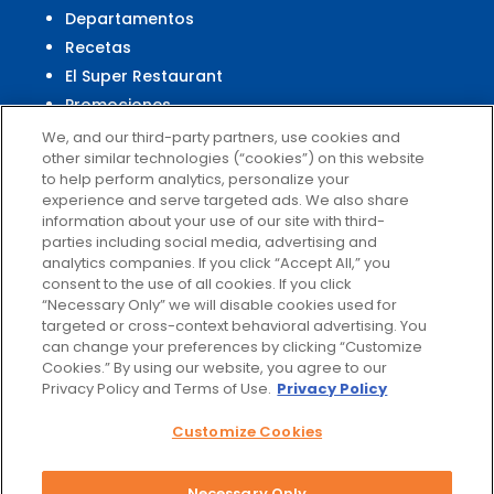
Departamentos
Recetas
El Super Restaurant
Promociones
Centro Financiero El Super
We, and our third-party partners, use cookies and
other similar technologies (“cookies”) on this website
to help perform analytics, personalize your
experience and serve targeted ads. We also share
Servicio al Cliente
information about your use of our site with third-
parties including social media, advertising and
Ayuda
analytics companies. If you click “Accept All,” you
Políticas de privacidad
consent to the use of all cookies. If you click
Términos de uso
“Necessary Only” we will disable cookies used for
targeted or cross-context behavioral advertising. You
El Super Survey
can change your preferences by clicking “Customize
Customize Cookies
Cookies.” By using our website, you agree to our
No vender mis datos
Privacy Policy and Terms of Use.
Privacy Policy
Customize Cookies
Necessary Only