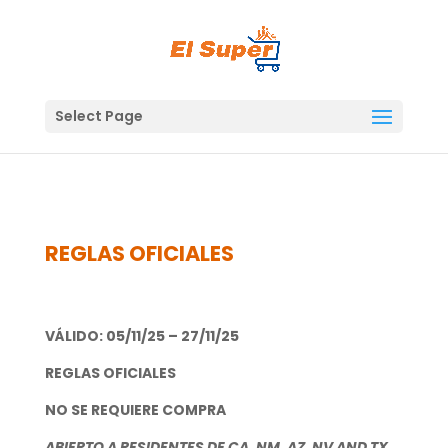
Skip
to
content
Select Page
REGLAS OFICIALES
VÁLIDO: 05/11/25 – 27/11/25
REGLAS OFICIALES
NO SE REQUIERE COMPRA
ABIERTO A RESIDENTES DE
CA, NM, AZ, NV AND TX